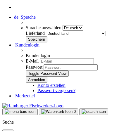
de
Sprache
Sprache auswählen
Lieferland
Kundenlogin
Kundenlogin
E-Mail
Passwort
Toggle Password View
Konto erstellen
Passwort vergessen?
Merkzettel
0
Suche