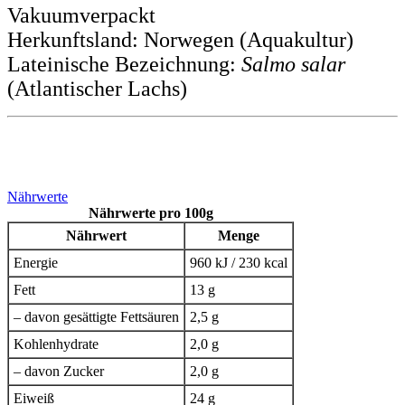
Vakuumverpackt
Herkunftsland: Norwegen (Aquakultur)
Lateinische Bezeichnung:
Salmo salar
(Atlantischer Lachs)
Nährwerte
Nährwerte pro 100g
Nährwert
Menge
Energie
960 kJ / 230 kcal
Fett
13 g
– davon gesättigte Fettsäuren
2,5 g
Kohlenhydrate
2,0 g
– davon Zucker
2,0 g
Eiweiß
24 g