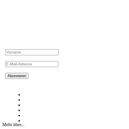
Newsletter
Ahoi! Meld dich an und verpasse keinen guten Fang mehr von den
Hamburger Fischwerkern!
Mehr über...