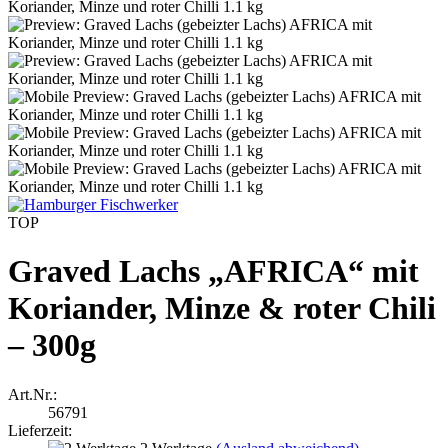
TOP
Graved Lachs „AFRICA“ mit
Koriander, Minze & roter Chili
– 300g
Art.Nr.:
56791
Lieferzeit: