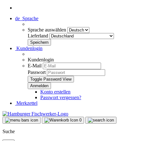
de
Sprache
Sprache auswählen
Lieferland
Kundenlogin
Kundenlogin
E-Mail
Passwort
Toggle Password View
Konto erstellen
Passwort vergessen?
Merkzettel
0
Suche