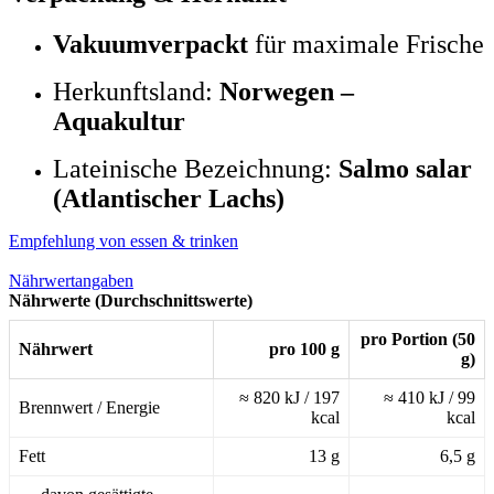
Vakuumverpackt
für maximale Frische
Herkunftsland:
Norwegen –
Aquakultur
Lateinische Bezeichnung:
Salmo salar
(Atlantischer Lachs)
Empfehlung von essen & trinken
Nährwertangaben
Nährwerte (Durchschnittswerte)
pro Portion (50
Nährwert
pro 100 g
g)
≈ 820 kJ / 197
≈ 410 kJ / 99
Brennwert / Energie
kcal
kcal
Fett
13 g
6,5 g