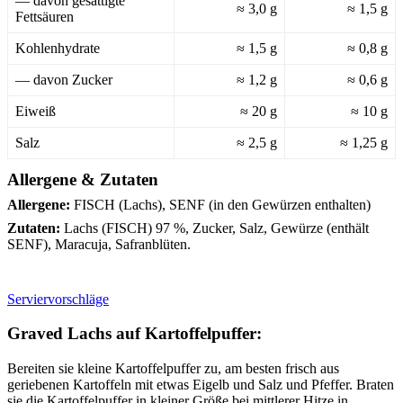
— davon gesättigte
≈ 3,0 g
≈ 1,5 g
Fettsäuren
Kohlenhydrate
≈ 1,5 g
≈ 0,8 g
— davon Zucker
≈ 1,2 g
≈ 0,6 g
Eiweiß
≈ 20 g
≈ 10 g
Salz
≈ 2,5 g
≈ 1,25 g
Allergene & Zutaten
Allergene:
FISCH (Lachs), SENF (in den Gewürzen enthalten)
Zutaten:
Lachs (FISCH) 97 %, Zucker, Salz, Gewürze (enthält
SENF), Maracuja, Safranblüten.
Serviervorschläge
Graved Lachs auf Kartoffelpuffer:
Bereiten sie kleine Kartoffelpuffer zu, am besten frisch aus
geriebenen Kartoffeln mit etwas Eigelb und Salz und Pfeffer. Braten
sie die Kartoffelpuffer in kleiner Größe bei mittlerer Hitze in