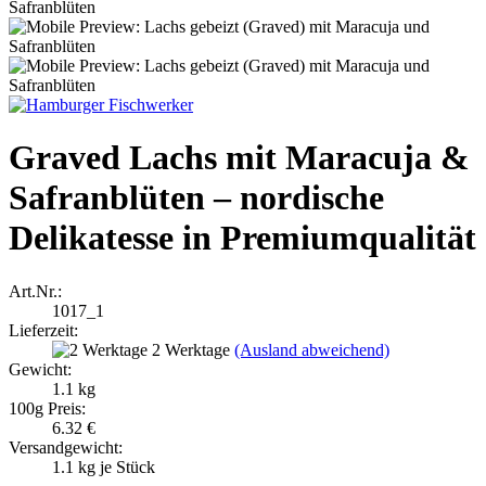
Graved Lachs mit Maracuja &
Safranblüten – nordische
Delikatesse in Premiumqualität
Art.Nr.:
1017_1
Lieferzeit:
2 Werktage
(Ausland abweichend)
Gewicht:
1.1 kg
100g Preis:
6.32 €
Versandgewicht:
1.1
kg je Stück