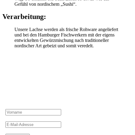
Gefühl von nordischem „Sushi“.
Verarbeitung:
Unsere Lachse werden als frische Rohware angeliefert
und bei den Hamburger Fischwerkern mit der eigens
entwickelten Gewürzmischung nach traditioneller
nordischer Art gebeizt und somit veredelt.
Newsletter
Ahoi! Meld dich an und verpasse keinen guten Fang mehr von den
Hamburger Fischwerkern!