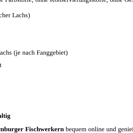
cher Lachs)
achs (je nach Fanggebiet)
t
ltig
amburger Fischwerkern
bequem online und genieß