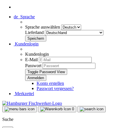
de
Sprache
Sprache auswählen
Lieferland
Kundenlogin
Kundenlogin
E-Mail
Passwort
Toggle Password View
Konto erstellen
Passwort vergessen?
Merkzettel
0
Suche