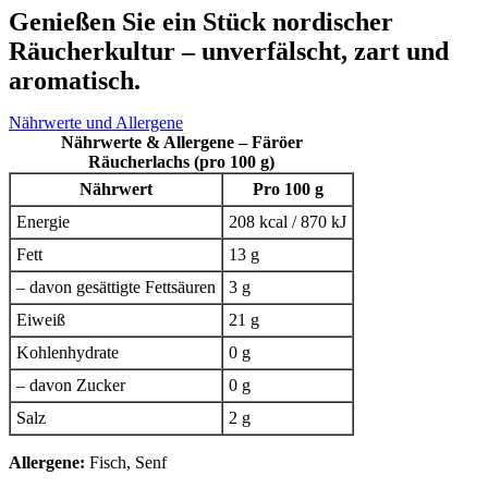
Genießen Sie ein Stück nordischer
Räucherkultur – unverfälscht, zart und
aromatisch.
Nährwerte und Allergene
Nährwerte & Allergene – Färöer
Räucherlachs (pro 100 g)
Nährwert
Pro 100 g
Energie
208 kcal / 870 kJ
Fett
13 g
– davon gesättigte Fettsäuren
3 g
Eiweiß
21 g
Kohlenhydrate
0 g
– davon Zucker
0 g
Salz
2 g
Allergene:
Fisch, Senf