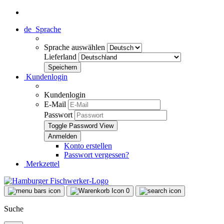
de
Sprache
Sprache auswählen
Lieferland
Kundenlogin
Kundenlogin
E-Mail
Passwort
Toggle Password View
Konto erstellen
Passwort vergessen?
Merkzettel
0
Suche