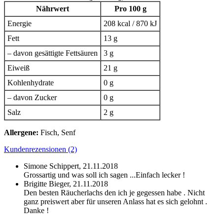
Nährwert
Pro 100 g
Energie
208 kcal / 870 kJ
Fett
13 g
– davon gesättigte Fettsäuren
3 g
Eiweiß
21 g
Kohlenhydrate
0 g
– davon Zucker
0 g
Salz
2 g
Allergene:
Fisch, Senf
Kundenrezensionen (2)
Simone Schippert,
21.11.2018
Grossartig und was soll ich sagen ...Einfach lecker !
Brigitte Bieger,
21.11.2018
Den besten Räucherlachs den ich je gegessen habe . Nicht
ganz preiswert aber für unseren Anlass hat es sich gelohnt .
Danke !