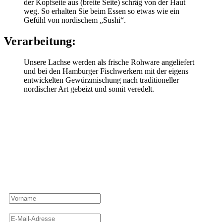
der Kopfseite aus (breite Seite) schräg von der Haut
weg. So erhalten Sie beim Essen so etwas wie ein
Gefühl von nordischem „Sushi“.
Verarbeitung:
Unsere Lachse werden als frische Rohware angeliefert
und bei den Hamburger Fischwerkern mit der eigens
entwickelten Gewürzmischung nach traditioneller
nordischer Art gebeizt und somit veredelt.
Newsletter
Ahoi! Meld dich an und verpasse keinen guten Fang mehr von den
Hamburger Fischwerkern!