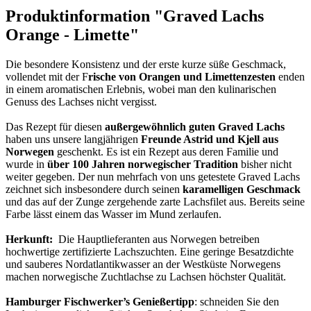
Produktinformation "Graved Lachs
Orange - Limette"
Die besondere Konsistenz und der erste kurze süße Geschmack,
vollendet mit der F
rische von Orangen und Limettenzesten
enden
in einem aromatischen Erlebnis, wobei man den kulinarischen
Genuss des Lachses nicht vergisst.
Das Rezept für diesen
außergewöhnlich guten Graved Lachs
haben uns unsere langjährigen
Freunde Astrid und Kjell aus
Norwegen
geschenkt. Es ist ein Rezept aus deren Familie und
wurde in
über 100 Jahren norwegischer Tradition
bisher nicht
weiter gegeben. Der nun mehrfach von uns getestete Graved Lachs
zeichnet sich insbesondere durch seinen
karamelligen Geschmack
und das auf der Zunge zergehende zarte Lachsfilet aus. Bereits seine
Farbe lässt einem das Wasser im Mund zerlaufen.
Herkunft:
Die Hauptlieferanten aus Norwegen betreiben
hochwertige zertifizierte Lachszuchten. Eine geringe Besatzdichte
und sauberes Nordatlantikwasser an der Westküste Norwegens
machen norwegische Zuchtlachse zu Lachsen höchster Qualität.
Hamburger Fischwerker’s Genießertipp
: schneiden Sie den