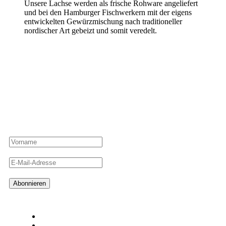
Unsere Lachse werden als frische Rohware angeliefert
und bei den Hamburger Fischwerkern mit der eigens
entwickelten Gewürzmischung nach traditioneller
nordischer Art gebeizt und somit veredelt.
Newsletter
Ahoi! Meld dich an und verpasse keinen guten Fang mehr von den
Hamburger Fischwerkern!