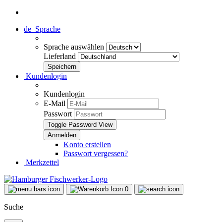
de
Sprache
Sprache auswählen
Lieferland
Kundenlogin
Kundenlogin
E-Mail
Passwort
Toggle Password View
Konto erstellen
Passwort vergessen?
Merkzettel
0
Suche