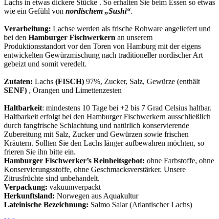
Lachs in etwas dickere Stücke . So erhalten Sie beim Essen so etwas
wie ein Gefühl von
nordischem „Sushi“
.
Verarbeitung:
Lachse werden als frische Rohware angeliefert und
bei den
Hamburger Fischwerkern
an unserem
Produktionsstandort vor den Toren von Hamburg mit der eigens
entwickelten Gewürzmischung nach traditioneller nordischer Art
gebeizt und somit veredelt.
Zutaten:
Lachs
(FISCH)
97%, Zucker, Salz, Gewürze (enthält
SENF)
, Orangen und Limettenzesten
Haltbarkeit
: mindestens 10 Tage bei +2 bis 7 Grad Celsius haltbar.
Haltbarkeit erfolgt bei den Hamburger Fischwerkern ausschließlich
durch fangfrische Schlachtung und natürlich konservierende
Zubereitung mit Salz, Zucker und Gewürzen sowie frischen
Kräutern. Sollten Sie den Lachs länger aufbewahren möchten, so
frieren Sie ihn bitte ein.
Hamburger Fischwerker’s Reinheitsgebot:
ohne Farbstoffe, ohne
Konservierungsstoffe, ohne Geschmacksverstärker. Unsere
Zitrusfrüchte sind unbehandelt.
Verpackung:
vakuumverpackt
Herkunftsland:
Norwegen aus Aquakultur
Lateinische Bezeichnung:
Salmo Salar (Atlantischer Lachs)