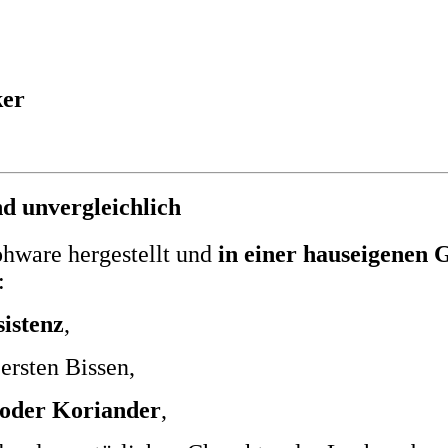
ker
nd unvergleichlich
ohware hergestellt und
in einer hauseigenen
:
sistenz
,
ersten Bissen,
 oder Koriander
,